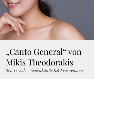
„Canto General“ von
Mikis Theodorakis
So., 17. Juli
  |  
Gedenkstätte KZ Neuengamme
Zeit & Ort
17. Juli 2022, 17:00
Gedenkstätte KZ Neuengamme, Jean-Dolidier-
Weg 75, 21039 Hamburg, Deutschland
Über die Veranstaltung