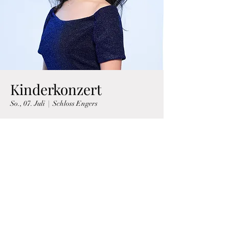
Kinderkonzert
So., 07. Juli
  |  
Schloss Engers
Zeit & Ort
07. Juli 2024, 11:00
Schloss Engers, Alte Schlossstraße 2, 56566
Neuwied, Deutschland
Über die Veranstaltung
Programm tba