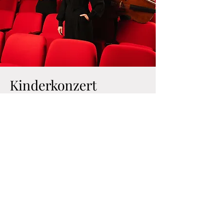
Kinderkonzert
Fr., 27. März
  |  
Trude Eipperle Rieger-
Konzertsaal
Zeit & Ort
27. März 2026, 16:00
Trude Eipperle Rieger-Konzertsaal, 73466
Lauchheim, Deutschland
©2026
Jung Eun Séverine Kim.