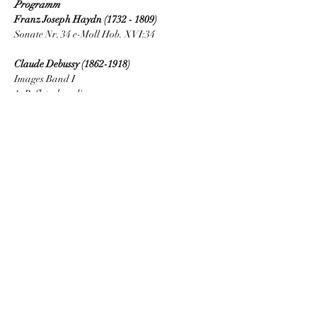
Programm
Franz Joseph Haydn (1732 - 1809)
Sonate Nr. 34 e-Moll Hob. XVI:34

Claude Debussy (1862-1918)
Images Band I

1. Reflets dans l'eau

2. Hommage à Rameau

3. Mouvement

Frédéric Chopin (1810 - 1849)
Fantasie f-Moll op. 49

Franz Schubert (1797 - 1828)
Klaviersonate Nr. 19 c-Moll D 958

I. Allegro

II. Adagio

III. Menuetto: Allegro - Trio

IV. Allegro
Ticket