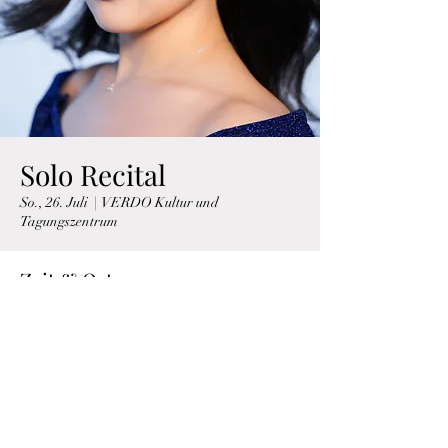
Solo Recital
So., 26. Juli
  |  
VERDO Kultur und
Tagungszentrum
Zeit & Ort
26. Juli 2026, 20:08
VERDO Kultur und Tagungszentrum, Dr.-
Helmut-Meyer-Weg 1, 29456 Hitzacker (Elbe),
Deutschland
Über die Veranstaltung